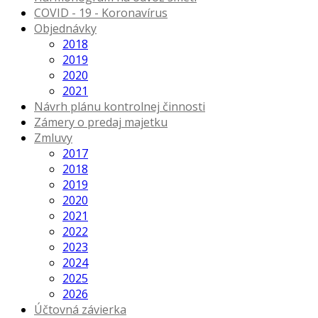
COVID - 19 - Koronavírus
Objednávky
2018
2019
2020
2021
Návrh plánu kontrolnej činnosti
Zámery o predaj majetku
Zmluvy
2017
2018
2019
2020
2021
2022
2023
2024
2025
2026
Účtovná závierka