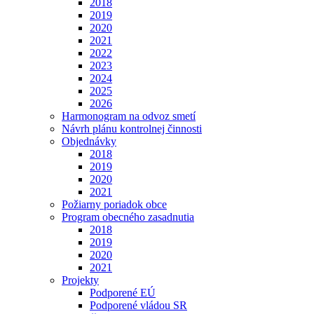
2018
2019
2020
2021
2022
2023
2024
2025
2026
Harmonogram na odvoz smetí
Návrh plánu kontrolnej činnosti
Objednávky
2018
2019
2020
2021
Požiarny poriadok obce
Program obecného zasadnutia
2018
2019
2020
2021
Projekty
Podporené EÚ
Podporené vládou SR