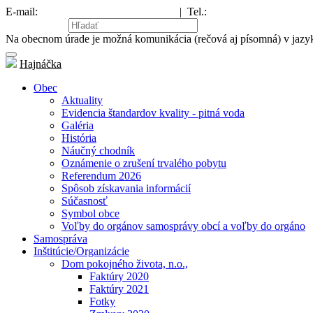
E-mail:
hajnacka@obechajnacka.sk
|
Tel.:
047/581 21 43
Mapa stránky
Na obecnom úrade je možná komunikácia (rečová aj písomná) v jaz
Hajnáčka
Obec
Aktuality
Evidencia štandardov kvality - pitná voda
Galéria
História
Náučný chodník
Oznámenie o zrušení trvalého pobytu
Referendum 2026
Spôsob získavania informácií
Súčasnosť
Symbol obce
Voľby do orgánov samosprávy obcí a voľby do orgáno
Samospráva
Inštitúcie/Organizácie
Dom pokojného života, n.o.,
Faktúry 2020
Faktúry 2021
Fotky