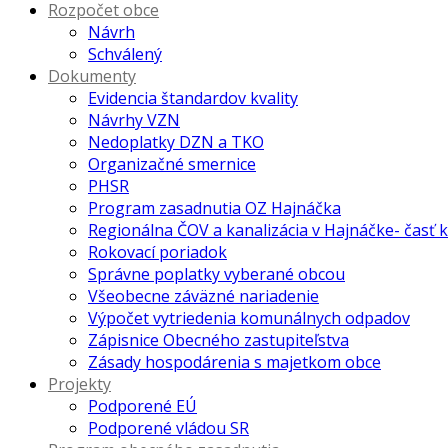
Rozpočet obce
Návrh
Schválený
Dokumenty
Evidencia štandardov kvality
Návrhy VZN
Nedoplatky DZN a TKO
Organizačné smernice
PHSR
Program zasadnutia OZ Hajnáčka
Regionálna ČOV a kanalizácia v Hajnáčke- časť 
Rokovací poriadok
Správne poplatky vyberané obcou
Všeobecne záväzné nariadenie
Výpočet vytriedenia komunálnych odpadov
Zápisnice Obecného zastupiteľstva
Zásady hospodárenia s majetkom obce
Projekty
Podporené EÚ
Podporené vládou SR