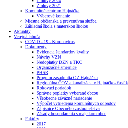
Zmluvy 2020
Zmluvy 2021
Komunitné centrum Hajnáčka
Výberové konanie
Miestna občianska a preventívna služba
Základná škola s materskou školou
Aktuality
Verejná tabuľa
COVID - 19 - Koronavírus
Dokumenty
Evidencia štandardov kvality
Návrhy VZN
Nedoplatky DZN a TKO
Organizačné smernice
PHSR
Program zasadnutia OZ Hajnáčka
Regionálna ČOV a kanalizácia v Hajnáčke- časť 
Rokovací poriadok
Správne poplatky vyberané obcou
Všeobecne záväzné nariadenie
Výpočet vytriedenia komunálnych odpadov
Zápisnice Obecného zastupiteľstva
Zásady hospodárenia s majetkom obce
Faktúry
2017