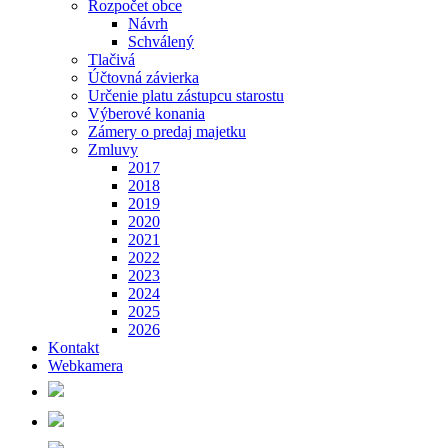
Rozpočet obce
Návrh
Schválený
Tlačivá
Účtovná závierka
Určenie platu zástupcu starostu
Výberové konania
Zámery o predaj majetku
Zmluvy
2017
2018
2019
2020
2021
2022
2023
2024
2025
2026
Kontakt
Webkamera