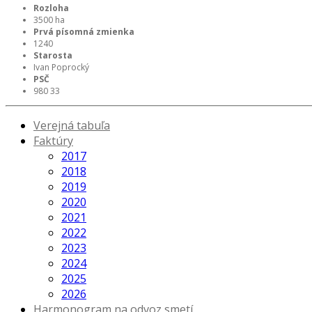
Rozloha
3500 ha
Prvá písomná zmienka
1240
Starosta
Ivan Poprocký
PSČ
980 33
Verejná tabuľa
Faktúry
2017
2018
2019
2020
2021
2022
2023
2024
2025
2026
Harmonogram na odvoz smetí