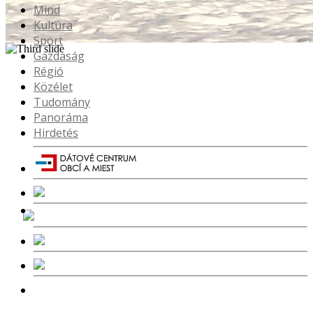
Mind
Kultúra
Sport
Gazdaság
Régió
Közélet
Tudomány
Panoráma
Hirdetés