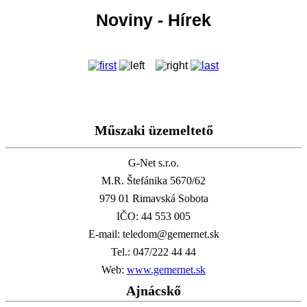
Noviny - Hírek
Műszaki üzemeltető
G-Net s.r.o.
M.R. Štefánika 5670/62
979 01 Rimavská Sobota
IČO: 44 553 005
E-mail: teledom@gemernet.sk
Tel.: 047/222 44 44
Web:
www.gemernet.sk
Ajnácskő