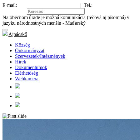
E-mail:
hajnacka@obechajnacka.sk
|
Tel.:
047/581 21 43
Oldaltérkép
Na obecnom úrade je možná komunikácia (rečová aj písomná) v
jazyku národnostných menšín - Maďarský
Ajnácskő
Község
Önkormányzat
Szervezetek/Intézmények
Hírek
Dokumentumok
Elérhetőség
Webkamera