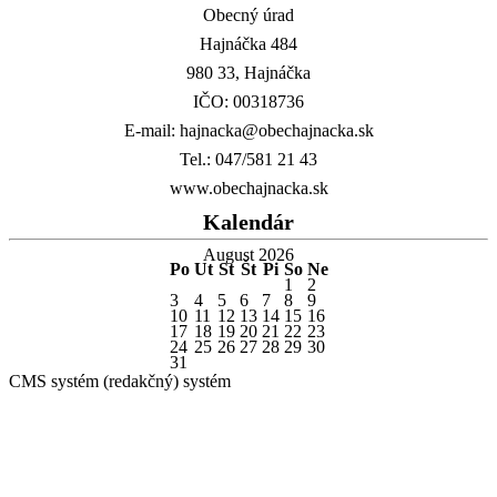
Obecný úrad
Hajnáčka 484
980 33, Hajnáčka
IČO: 00318736
E-mail: hajnacka@obechajnacka.sk
Tel.: 047/581 21 43
www.obechajnacka.sk
Kalendár
August 2026
Po
Ut
St
Št
Pi
So
Ne
1
2
3
4
5
6
7
8
9
10
11
12
13
14
15
16
17
18
19
20
21
22
23
24
25
26
27
28
29
30
31
CMS systém (redakčný) systém
G-Net s.r.o. @2019