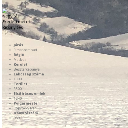
Nagyítás
Eredeti méret
Kicsinyítés
Járás
Rimaszombati
Régió
Medves
Kerület
Besztercebányai
Lakosság száma
1300
Terület
3500 ha
Első írásos emlék
1240
Polgármester
Poprocký Iván
Irányítószám
980 33